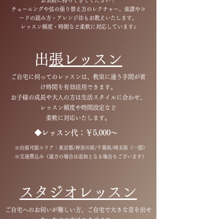
お気軽に持ってきてください！
チューニングや弦の張り替え方のレクチャー、楽譜やコ
ードの読み方・アレンジ法もお教えいたします。
​レッスン頻度・時間など柔軟に対応しています♪
​
出張レッスン
ご自宅に伺ってのレッスンは、教室に通う手間が省
け時間を有効活用できます。
​お子様の成長や大人の方は生活スタイルに合わせ、
レッスン頻度や時間設定など
柔軟に対応いたします。
​◆レッスン代：￥5,000～
​※出張可能エリア：東京都/神奈川県/千葉県/埼玉県（一部）
※交通費込み（遠方の場合は追加となる場合もございます）
​スタジオレッスン
ご自宅へのお伺いが難しい方、ご自宅で大きな音を出せ