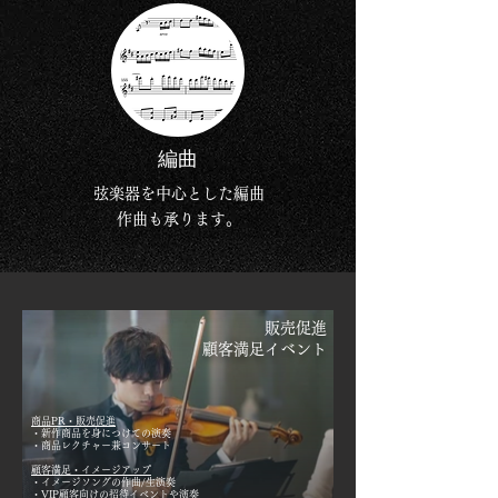
編曲
弦楽器を中心とした
編曲
​作曲も承ります。
​販売促進
顧客満足イベント
商品PR・販売促進
・新作商品を身につけての演奏
・商品レクチャー兼コンサート
顧客満足・イメージアップ
・イメージソングの作曲/生演奏
・VIP顧客向けの招待イベントや演奏