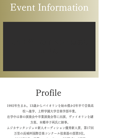
Event Information
現在開催中のイベントはあり
ません
Profile
1992年生まれ。13歳からバイオリンを始め僅か2年半で音楽高
校へ進学、上野学園大学音楽学部卒業。
在学中は春の演奏会や卒業演奏会等に出演、ヴァイオリンを緒
方恵、本郷幸子両氏に師事。
ムジカサンタンジェロ新人オーディション優秀新人賞、第17回
万里の長城杯国際音楽コンクール弦楽器の部第3位。