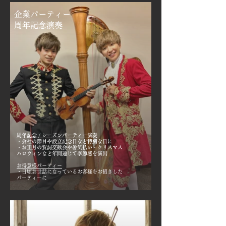
企業パーティー
​周年記念演奏
周年記念 / シーズンパーティー演奏
・会社の節目や設立記念日など特別な日に
​・お正月の賀詞交歓会や暑気払い・クリスマス
​ハロウィンなど年間通じて季節感を演出
お得意様パーティー
・日頃お世話になっているお客様をお招きした
パーティーに