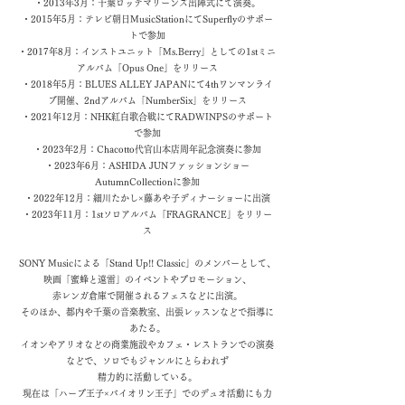
・2013年3月：千葉ロッテマリーンズ出陣式にて演奏。
・2015年5月：テレビ朝日MusicStationにてSuperflyのサポー
トで参加
・2017年8月：インストユニット「Ms.Berry」としての1stミニ
アルバム「Opus One」をリリース
・2018年5月：BLUES ALLEY JAPANにて4thワンマンライ
ブ開催、2ndアルバム「NumberSix」をリリース
・2021年12月：NHK紅白歌合戦にてRADWINPSのサポート
で参加
・2023年2月：Chacotto代官山本店周年記念演奏に参加
・2023年6月：ASHIDA JUNファッションショー
AutumnCollectionに参加
・2022年12月：細川たかし×藤あや子ディナーショーに出演
・2023年11月：1stソロアルバム「FRAGRANCE」をリリー
ス
SONY Musicによる「Stand Up!! Classic」のメンバーとして、
映画「蜜蜂と遠雷」のイベントやプロモーション、
赤レンガ倉庫で開催されるフェスなどに出演。
そのほか、都内や千葉の音楽教室、出張レッスンなどで指導に
あたる。
イオンやアリオなどの商業施設やカフェ・レストランでの演奏
などで、ソロでもジャンルにとらわれず
精力的に活動している。
現在は「ハープ王子×バイオリン王子」でのデュオ活動にも力