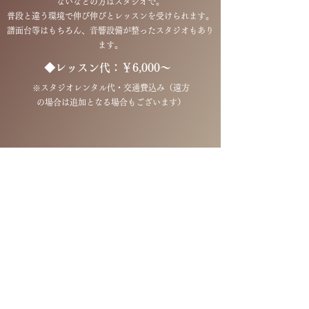
ないなどの方はスタジオで。
普段と違う環境で伸び伸びとレッスンを受けられます。
​譜面台等はもちろん、音響設備が整ったスタジオもあり
ます。
​◆レッスン代：￥6,000～
※スタジオレンタル代・交通費込み（遠方
の場合は追加となる場合もございます）
​オンラインレッスン
全国どちらにお住いでもご受講可能！海外の生徒も
たくさんおります。
SkypeやZoomなどを使用してのレッスンとなり、
通常レッスンと内容は同じです。
​お近くにお教室がない方、セカンドオピニオンとし
てもお気軽に。
​◆レッスン代：￥3,000～