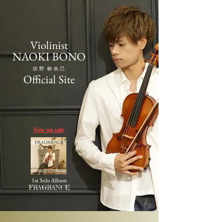
Violinist
NAOKI BONO
​坊 野 称 央 己
Official Site
Now on sale
1st Solo Album
FRAGRANCE