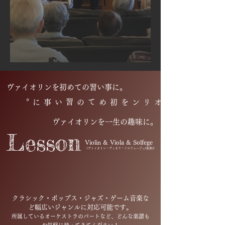
​ヴァイオリンを初め
ての習い事に。
ての習い事に。
​ヴァイオリンを初め
ヴァイオリンを一生の趣味に。
​Lesson
Violin & Viola & Solfege
（ヴァイオリン・ヴィオラ・ソルフェージュ(楽典)）
クラシック・ポップス・ジャズ・ゲーム音楽な
ど幅広いジャンルに対応可能です。
所属しているオーケストラのパートなど、どんな楽譜も