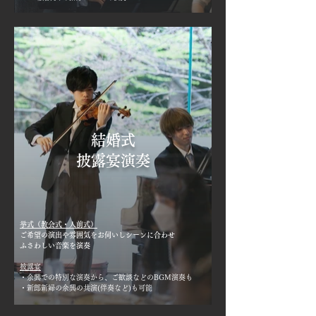
結婚式
披露宴演奏
挙式（教会式・人前式）
ご希望の演出や雰囲気をお伺いし
シーンに合わせ
ふさわしい音楽を演奏
披露宴
・余興での特別な演奏から、ご歓談などのBGM演奏も
・新郎新婦の余興の共演(伴奏など)も可能